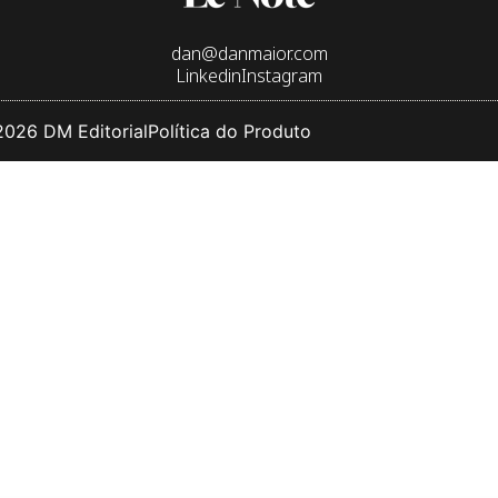
dan@danmaior.com
Linkedin
Instagram
026 DM Editorial
Política do Produto